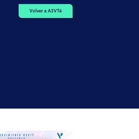
Volver a A3VTé