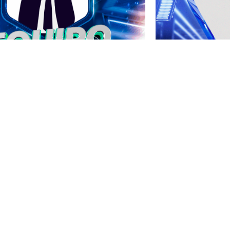
ENVENIDO AL
EQUIPO v3
BIENV
Editar Flyer