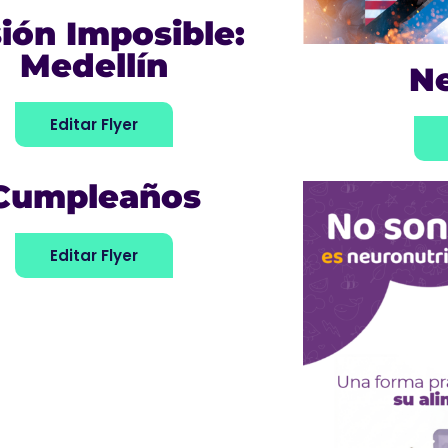
ión Imposible:
Medellín
N
Editar Flyer
Cumpleaños
Editar Flyer