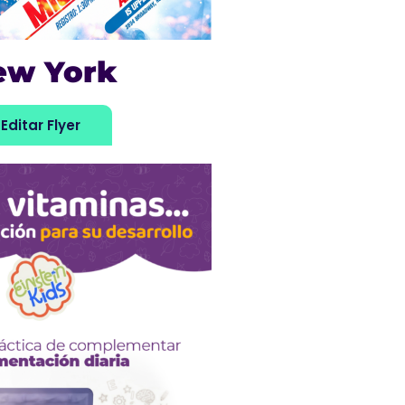
ew York
Editar Flyer