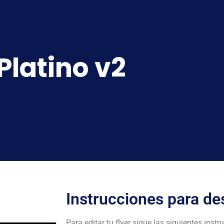
Platino v2
Instrucciones para des
Para editar tu flyer sigue las siguientes instr