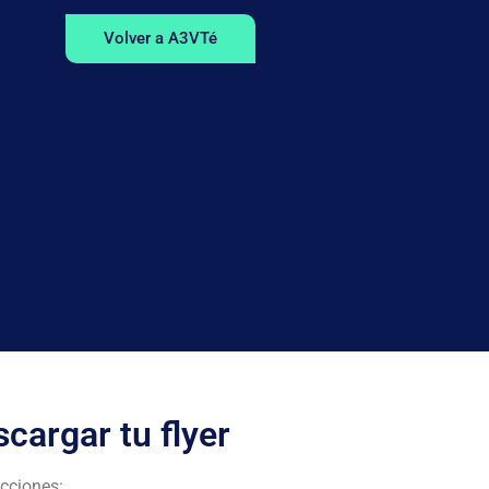
Volver a A3VTé
cargar tu flyer
ucciones: